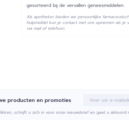
gesorteerd bij de vervallen geneesmiddelen.
Behoud
Kamertemperatuur (15°C 
Als apotheker bieden we persoonlijke farmaceutisc
hulpmiddel kun je contact met ons opnemen als je 
via mail of telefoon.
E-mail adres
uwe producten en promoties
klikken, schrijft u zich in voor onze nieuwsbrief en gaat u akkoor