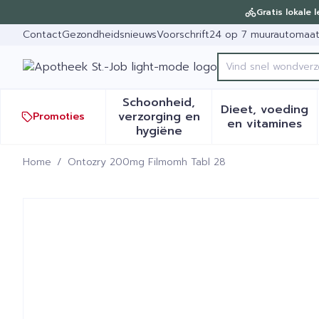
Ga naar de inhoud
Dia 1 van 1
Gratis lokale 
Contact
Gezondheidsnieuws
Voorschrift
24 op 7 muurautomaa
Vind snel
Product, merk, ca
Schoonheid,
Dieet, voeding
verzorging en
Promoties
Toon submenu voor Schoonh
Toon sub
en vitamines
hygiëne
Home
/
Ontozry 200mg Filmomh Tabl 28
Ontozry 200mg Filmomh T