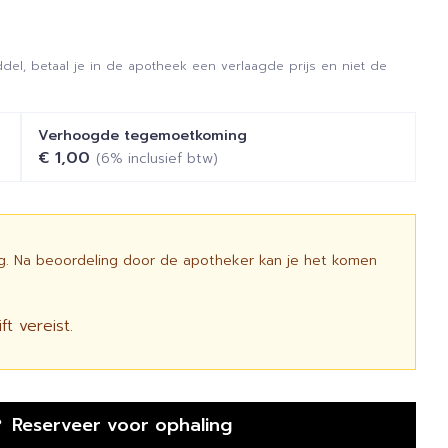
del, betaal je in de apotheek een verlaagde prijs en niet de
Verhoogde tegemoetkoming
€ 1,00
(6% inclusief btw)
ig. Na beoordeling door de apotheker kan je het komen
t vereist.
Reserveer
voor ophaling