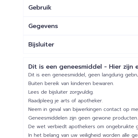
Gebruik
Gegevens
CNK
4581054
Bijsluiter
Nederlands
Duits
Frans
Organisaties
Angelini Pharma S.p.a.
Veiligheidsinformatie
Dit is een geneesmiddel - Hier zijn e
Breedte
93 mm
Dit is een geneesmiddel, geen langdurig gebru
Buiten bereik van kinderen bewaren.
Lengte
147 mm
Lees de bijsluiter zorgvuldig.
Raadpleeg je arts of apotheker.
Diepte
45 mm
Neem in geval van bijwerkingen contact op met
Geneesmiddelen zijn geen gewone producten.
Actieve
cenobamaat
De wet verbiedt apothekers om ongebruikte 
Ingrediënten
In het belang van uw veiligheid worden alle 