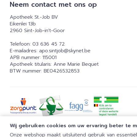
Neem contact met ons op
Apotheek St.-Job BV
Eikenlei 13b
2960
Sint-Job-in't-Goor
Telefoon:
03 636 45 72
E-mailadres:
apo.sintjob@
skynet.be
APB nummer:
115001
Apotheek titularis:
Anne Marie Bequet
BTW nummer:
BE0426532853
Wij gebruiken cookies om uw ervaring beter te 
Onze webshop maakt uitsluitend gebruik van essentiële