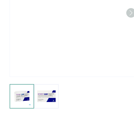
View larger image
View larger image