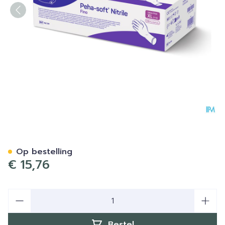
Peha-soft Nitrile Fino Xl 15
Op bestelling
€ 15,76
Aantal
Bestel