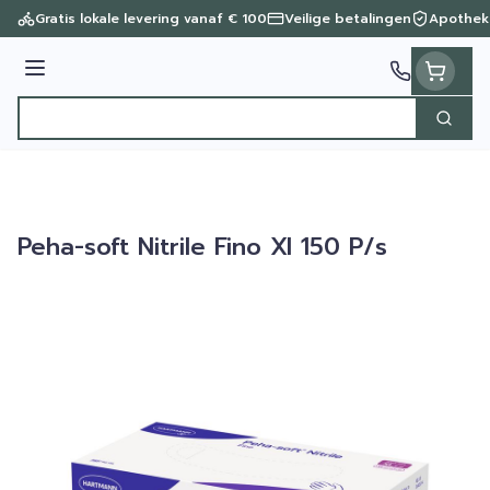
Ga naar de inhoud
Gratis lokale levering vanaf € 100
Veilige betalingen
Apothek
Menu
Zoek
Product, merk, categorie...
Peha-soft Nitrile Fino Xl 150 P/s