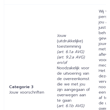
Wij v
perso
jou al
juiste
behan
Jouw
geven
(uitdrukkelijke)
jouw 
toestemming
met h
(art. 6.1.a AVG)
aflev
(art. 9.2.a AVG)
voorg
en/of
medica
Noodzakelijk voor
Het is
de uitvoering van
deze
de overeenkomst
verwer
die we met jou
Categorie 3
noodza
zijn aangegaan of
Jouw voorschriften
een b
overwegen aan
af te
te gaan
de ui
(
art. 6.1.b AVG)
overe