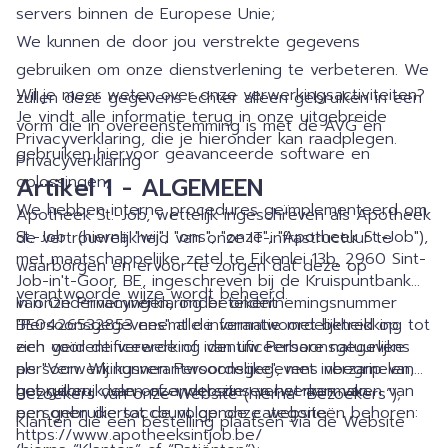
servers binnen de Europese Unie;
We kunnen de door jou verstrekte gegevens
gebruiken om onze dienstverlening te verbeteren. We
Wil je meer weten over onze verwerkingsactiviteiten?
zullen deze gegevens echter alleen gebruiken in een
Je vindt alle informatie terug in onze uitgebreide
vorm die in overeenstemming is met de AVG en
Privacyverklaring, die je hieronder kan raadplegen.
gebruiken hiervoor geavanceerde software en
Privacyverklaring
oplossingen;
Artikel 1 - ALGEMEEN
We hebben interne procedures geïmplementeerd om
Apotheek St.-Job, wettelijk ingeschreven als Apotheek
St.-Job (hierna "wij", "ons", "onze", "Apotheek St.-Job"),
de vertrouwelijkheid van onze IT-infrastructuur te
met maatschappelijke zetel te Eikenlei 13b, 2960 Sint-
waarborgen en ervoor te zorgen dat deze op
Job-in't-Goor, BE, ingeschreven bij de Kruispuntbank
verantwoorde wijze wordt beheerd.
van Ondernemingen, onder ondernemingsnummer
In onze Privacyverklaring betekent
BE0426532853 neemt de verantwoordelijkheid op
"Persoonsgegevens" alle informatie met betrekking tot
zich voor de verwerking van uw Persoonsgegevens
een geïdentificeerde of identificeerbare natuurlijke
als "Verwerkingsverantwoordelijke", met inbegrip van
persoon. Wij kunnen Persoonsgegevens verzamelen,
het gebruik van onze website en het aanmaken van
gebruiken, delen of anderszins verwerken van
Bezoekers van onze Website (hierna “Bezoekers”);
een gebruikersaccount op onze website
personen die tot de volgende categorieën behoren:
Klanten die een bestelling plaatsen via de Website
https://www.apotheeksintjob.be/