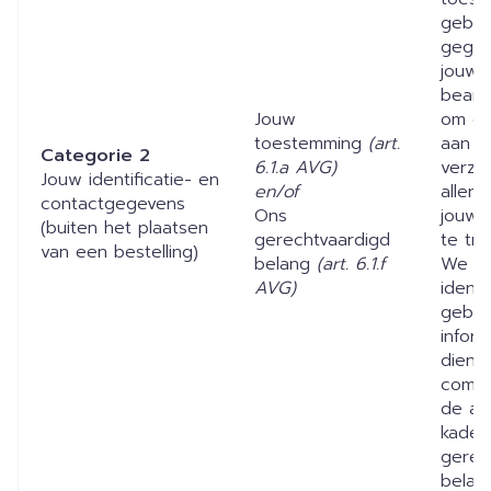
gebru
gegev
jouw 
beant
Jouw
om ge
toestemming
(art.
aan e
Categorie 2
6.1.a AVG)
verzoe
Jouw identificatie- en
en/of
allen 
contactgegevens
Ons
jouw 
(buiten het plaatsen
gerechtvaardigd
te tre
van een bestelling)
belang
(art. 6.1.f
We ku
AVG)
identi
gebru
infor
diens
comme
de ap
kader
gerec
belan