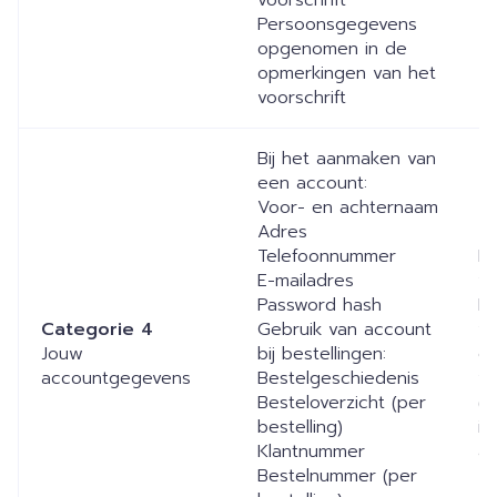
Persoonsgegevens
opgenomen in de
opmerkingen van het
voorschrift
Bij het aanmaken van
een account:
Voor- en achternaam
Adres
Telefoonnummer
Bi
E-mailadres
v
Password hash
Bi
Categorie 4
Gebruik van account
va
Jouw
bij bestellingen:
en
accountgegevens
Bestelgeschiedenis
va
Besteloverzicht (per
(w
bestelling)
in
Klantnummer
ac
Bestelnummer (per