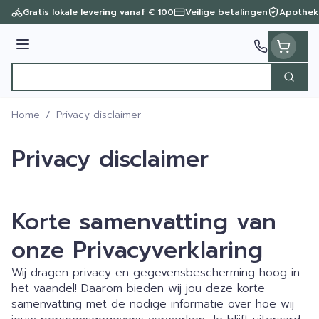
Ga naar de inhoud
Gratis lokale levering vanaf € 100
Veilige betalingen
Apothek
Menu
Zoek
Product, merk, categorie...
Home
/
Privacy disclaimer
Privacy disclaimer
Korte samenvatting van
onze Privacyverklaring
Wij dragen privacy en gegevensbescherming hoog in
het vaandel! Daarom bieden wij jou deze korte
samenvatting met de nodige informatie over hoe wij