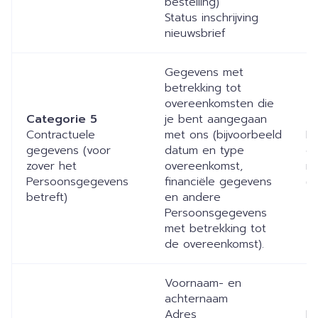
bestelling)
Status inschrijving
nieuwsbrief
Gegevens met
betrekking tot
overeenkomsten die
Categorie 5
je bent aangegaan
Contractuele
met ons (bijvoorbeeld
D
gegevens (voor
datum en type
co
zover het
overeenkomst,
me
Persoonsgegevens
financiële gegevens
(w
betreft)
en andere
Persoonsgegevens
met betrekking tot
de overeenkomst).
Voornaam- en
achternaam
Adres
Do