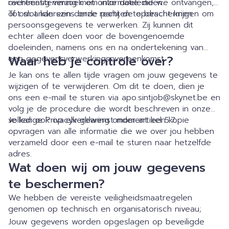
overeenstemming met onze doeleinden.
rechtmatig verzoek om informatie die we ontvangen,
of om anderszins onze rechten te beschermen.
Tot slot kan een derde partij de opdracht krijgen om
persoonsgegevens te verwerken. Zij kunnen dit
echter alleen doen voor de bovengenoemde
doeleinden, namens ons en na ondertekening van
Waar heb je controle over?
een gegevensverwerkingsovereenkomst.
Je kan ons te allen tijde vragen om jouw gegevens te
wijzigen of te verwijderen. Om dit te doen, dien je
ons een e-mail te sturen via apo.sintjob@skynet.be en
volg je de procedure die wordt beschreven in onze
volledige Privacyverklaring onder artikel 5.7.
Je kan ook op elk gewenst moment een kopie
opvragen van alle informatie die we over jou hebben
verzameld door een e-mail te sturen naar hetzelfde
adres.
Wat doen wij om jouw gegevens
te beschermen?
We hebben de vereiste veiligheidsmaatregelen
genomen op technisch en organisatorisch niveau;
Jouw gegevens worden opgeslagen op beveiligde