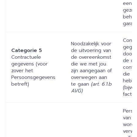
een 
gezon
behan
garan
Contr
Noodzakelijk voor
gegev
Categorie 5
de uitvoering van
door 
Contractuele
de overeenkomst
de co
gegevens (voor
die we met jou
contra
zover het
zijn aangegaan of
die wi
Persoonsgegevens
overwegen aan
hebbe
betreft)
te gaan
(art. 6.1.b
(bijvo
AVG)
factur
Perso
van So
worde
verwe