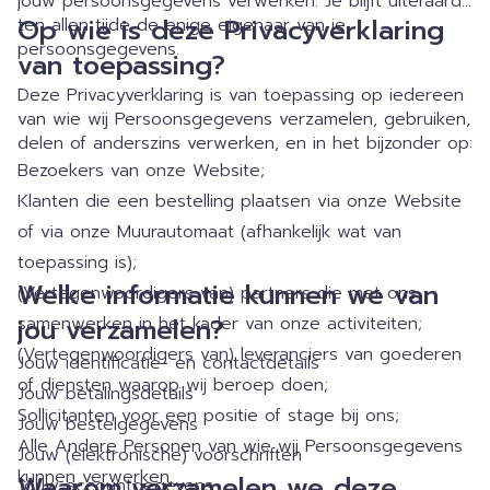
jouw persoonsgegevens verwerken. Je blijft uiteraard
Op wie is deze Privacyverklaring
ten allen tijde de enige eigenaar van je
persoonsgegevens.
van toepassing?
Deze Privacyverklaring is van toepassing op iedereen
van wie wij Persoonsgegevens verzamelen, gebruiken,
delen of anderszins verwerken, en in het bijzonder op:
Bezoekers van onze Website;
Klanten die een bestelling plaatsen via onze Website
of via onze Muurautomaat (afhankelijk wat van
toepassing is);
Welke informatie kunnen we van
(Vertegenwoordigers van) partners die met ons
samenwerken in het kader van onze activiteiten;
jou verzamelen?
(Vertegenwoordigers van) leveranciers van goederen
Jouw identificatie- en contactdetails
of diensten waarop wij beroep doen;
Jouw betalingsdetails
Sollicitanten voor een positie of stage bij ons;
Jouw bestelgegevens
Alle Andere Personen van wie wij Persoonsgegevens
Jouw (elektronische) voorschriften
kunnen verwerken.
Waarom verzamelen we deze
Jouw accountgegevens