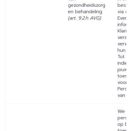
gezondheidszorg
bestel
en behandeling
via o
(art. 9.2.h AVG)
Event
inform
Klant
verstr
verwe
hun t
Tot sl
indien
jouw 
toest
voord
Perso
van j
We ve
perso
op ba
toest