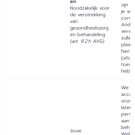
en
zijn 
Noodzakelijk voor
je we
de verstrekking
correc
van
Ande
gezondheidszorg
verwer
en behandeling
zullen
(art. 9.2.h AVG)
plaats
hierv
(uitdr
toest
hebt 
We v
accou
onze 
laten
perso
aan t
beher
Jouw
Websi