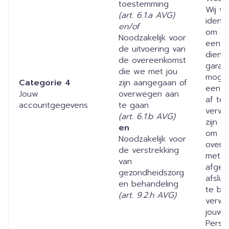
toestemming
Wij v
(art. 6.1.a AVG)
identi
en/of
om on
Noodzakelijk voor
een c
de uitvoering van
dienst
de overeenkomst
garan
die we met jou
mogel
Categorie 4
zijn aangegaan of
een b
Jouw
overwegen aan
af te
accountgegevens
te gaan
verwer
(art. 6.1.b AVG)
zijn d
en
om ee
Noodzakelijk voor
overe
de verstrekking
met j
van
afgesl
gezondheidszorg
afslui
en behandeling
te br
(art. 9.2.h AVG)
verwe
jouw
Perso