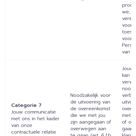
proces
we, in
vereis
voora
toest
voord
Perso
van j
Jouw 
kan d
verwer
noodza
Noodzakelijk voor
verba
de uitvoering van
uitvo
Categorie 7
de overeenkomst
overe
Jouw communicatie
die we met jou
met u
met ons in het kader
zijn aangegaan of
of ov
van onze
overwegen aan
gaan,
contractuele relatie
te gaan
(art. 6.1.b
klant