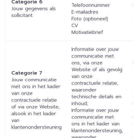
Categorie 6
Telefoonnummer
bi
Jouw gegevens als
E-mailadres
va
sollicitant
Foto (optioneel)
st
CV
Motivatiebrief
Informatie over jouw
communicatie met
ons, via onze
Do
Website of als gevolg
o
Categorie 7
van onze
vi
Jouw communicatie
contractuele relatie,
on
met ons in het kader
waaronder
e
van onze
technische details en
co
contractuele relatie
inhoud;
D
of via onze Website,
Informatie over jouw
co
alsook in het kader
communicatie met
me
van
ons in het kader van
(w
klantenondersteuning
klantenondersteuning,
da
waaronder
te