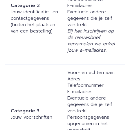
Categorie 2
E-mailadres
ma
Jouw identificatie- en
Eventuele andere
e
contactgegevens
gegevens die je zelf
d
(buiten het plaatsen
verstrekt
co
van een bestelling)
Bij het inschrijven op
te
de nieuwsbrief
en
verzamelen we enkel
do
jouw e-mailadres.
sc
ni
Voor- en achternaam
Adres
Telefoonnummer
E-mailadres
Eventuele andere
gegevens die je zelf
W
Categorie 3
verstrekt
vo
Jouw voorschriften
Persoonsgegevens
vi
opgenomen in het
be
voorschrift