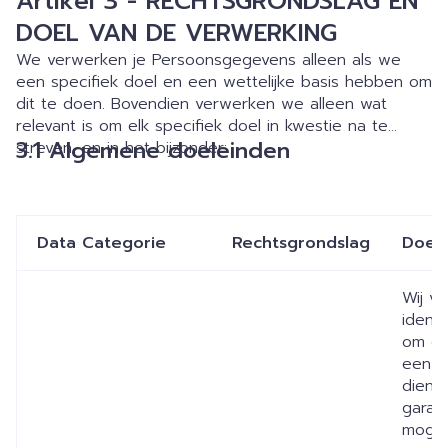
Artikel 3 - RECHTSGRONDSLAG EN
DOEL VAN DE VERWERKING
We verwerken je Persoonsgegevens alleen als we
een specifiek doel en een wettelijke basis hebben om
dit te doen. Bovendien verwerken we alleen wat
relevant is om elk specifiek doel in kwestie na te
3.1 Algemene doeleinden
streven, en in het bijzonder:
Data Categorie
Rechtsgrondslag
Doel
Wij v
identi
om on
een c
dienst
garan
mogel