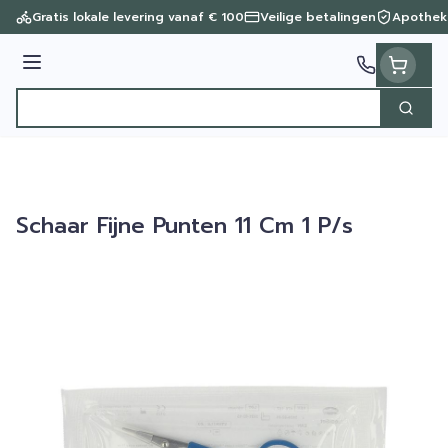
Ga naar de inhoud
Gratis lokale levering vanaf € 100
Veilige betalingen
Apothek
Menu
Zoek
Product, merk, categorie...
Schaar Fijne Punten 11 Cm 1 P/s