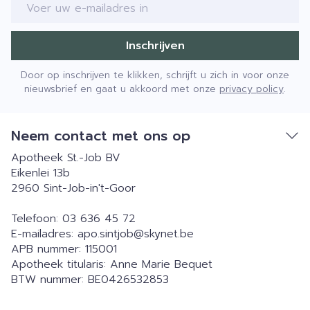
E-mail adres
Inschrijven
Door op inschrijven te klikken, schrijft u zich in voor onze
nieuwsbrief en gaat u akkoord met onze
privacy policy
.
Neem contact met ons op
Apotheek St.-Job BV
Eikenlei 13b
2960
Sint-Job-in't-Goor
Telefoon:
03 636 45 72
E-mailadres:
apo.sintjob@
skynet.be
APB nummer:
115001
Apotheek titularis:
Anne Marie Bequet
BTW nummer:
BE0426532853