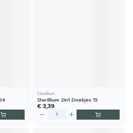
Sterillium
 64
Sterillium 2in1 Doekjes 15
€ 3,39
Aantal