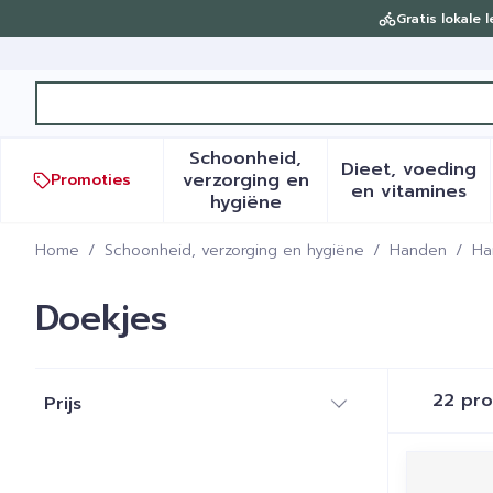
Ga naar de inhoud
Gratis lokale 
Product, merk, categorie...
Schoonheid,
Dieet, voeding
verzorging en
Promoties
Toon submenu voor Schoonh
Toon sub
en vitamines
hygiëne
Home
/
Schoonheid, verzorging en hygiëne
/
Handen
/
Ha
Doekjes
Doorgaan naar productlijst
22
pro
Prijs
filter