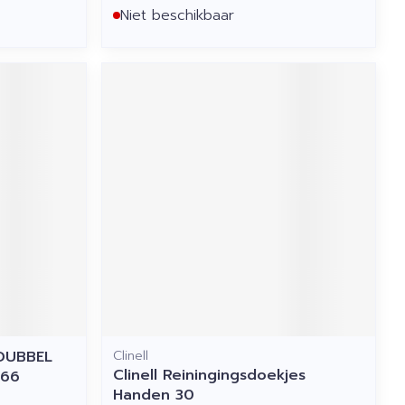
Niet beschikbaar
DUBBEL
Clinell
Clinell Reiningingsdoekjes
066
Handen 30