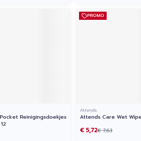
PROMO
Attends
 Pocket Reinigingsdoekjes
Attends Care Wet Wip
 12
€ 5,72
€ 7,63