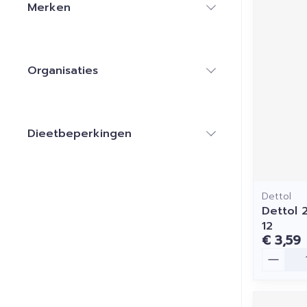
Merken
filter
Organisaties
filter
Dieetbeperkingen
filter
Dettol
Dettol 
12
€ 3,59
Aantal