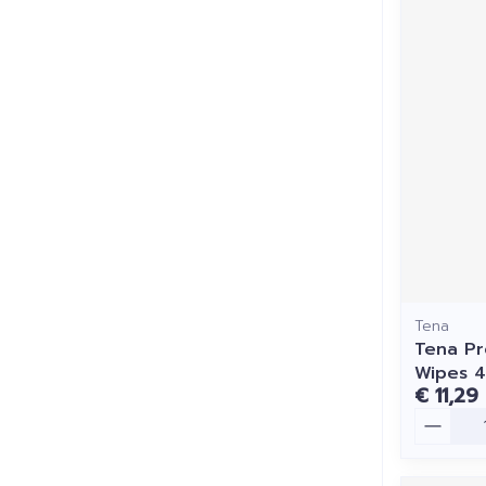
Tena
Tena Pr
Wipes 
€ 11,29
Aantal