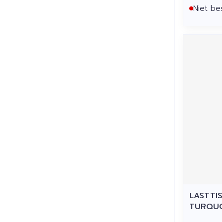
Niet be
LASTTI
TURQUO