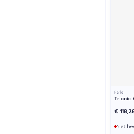
Farla
Trionic
€ 118,2
Niet be