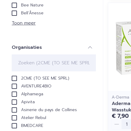
Bee Nature
Bell’Ânesse
Toon meer
Organisaties
filter
2CME (TO SEE ME SPRL)
AVENTURE4BIO
Alphamega
A-Derma
Apivita
Aderma 
Wasstuk
Asinerie du pays de Collines
€ 7,90
Atelier Rebul
Aantal
BMEDCARE