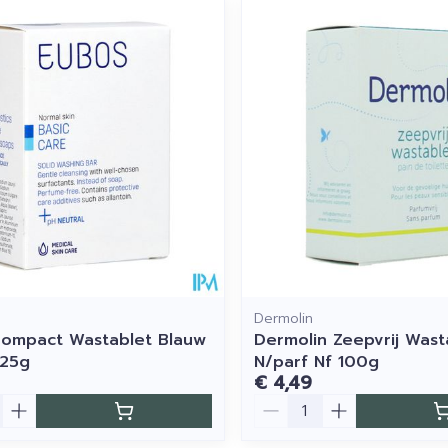
imale en maximale prijswaarden aan te passen.
Dermolin
ompact Wastablet Blauw
Dermolin Zeepvrij Wast
125g
N/parf Nf 100g
€ 4,49
Aantal