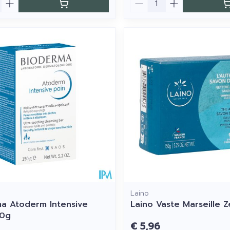
Laino
a Atoderm Intensive
Laino Vaste Marseille 
50g
€ 5,96