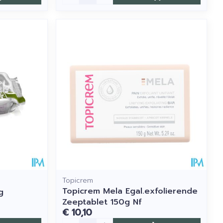
Topicrem
Topicrem Mela Egal.exfolierende
g
Zeeptablet 150g Nf
€ 10,10
Aantal