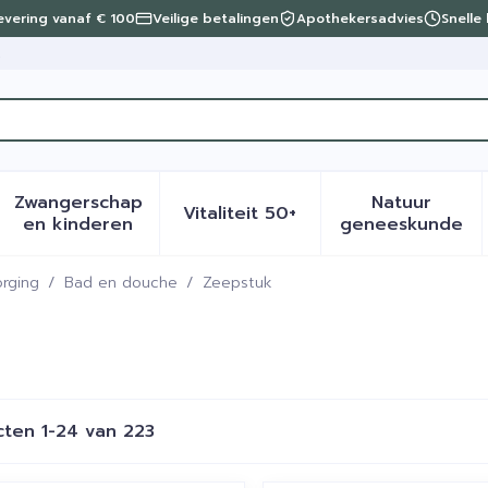
levering vanaf € 100
Veilige betalingen
Apothekersadvies
Snelle
t
Zwangerschap
Natuur
Vitaliteit 50+
eid, verzorging en hygiëne categorie
menu voor Dieet, voeding en vitamines categorie
Toon submenu voor Zwangerschap en kinder
Toon submenu voor Vitalite
Toon sub
en kinderen
geneeskunde
rging
/
Bad en douche
/
Zeepstuk
cten
1
-
24
van
223