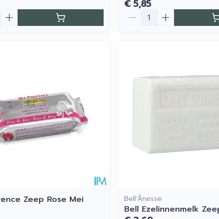
€ 5,85
Aantal
vence Zeep Rose Mei
Bell’Ânesse
Bell Ezelinnenmelk Zee