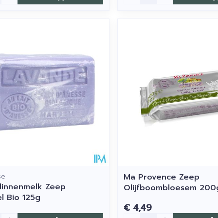
se
Ma Provence Zeep
elinnenmelk Zeep
Olijfboombloesem 200
l Bio 125g
€ 4,49
Aantal