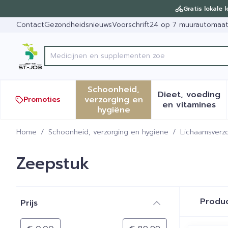
Ga naar de inhoud
Dia 1 van 1
Gratis lokale 
Contact
Gezondheidsnieuws
Voorschrift
24 op 7 muurautomaa
Product, merk, categorie...
Schoonheid,
Dieet, voeding
verzorging en
Promoties
Toon submenu voor Schoonh
Toon sub
en vitamines
hygiëne
Home
/
Schoonheid, verzorging en hygiëne
/
Lichaamsverzo
Zeepstuk
Doorgaan naar productlijst
Produ
Prijs
filter