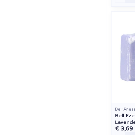
Bell’Ânes
Bell Ez
Lavende
€ 3,69
Aantal