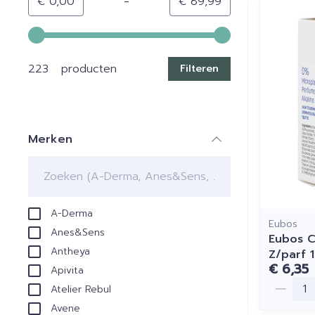
-
Minimumwaarde
Maximale waarde
€ 0,00
€ 89,99
Gebruik de pijltjestoetsen links en rechts om de min
223 producten
Filteren
Merken
filter
A-Derma
Eubos
Anes&Sens
Eubos C
Antheya
Z/parf 
€ 6,35
Apivita
Aantal
Atelier Rebul
Avene