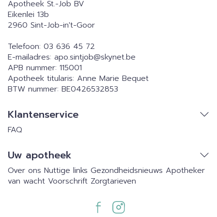
Apotheek St.-Job BV
Eikenlei 13b
2960
Sint-Job-in't-Goor
Telefoon:
03 636 45 72
E-mailadres:
apo.sintjob@
skynet.be
APB nummer:
115001
Apotheek titularis:
Anne Marie Bequet
BTW nummer:
BE0426532853
Klantenservice
FAQ
Uw apotheek
Over ons
Nuttige links
Gezondheidsnieuws
Apotheker
van wacht
Voorschrift
Zorgtarieven