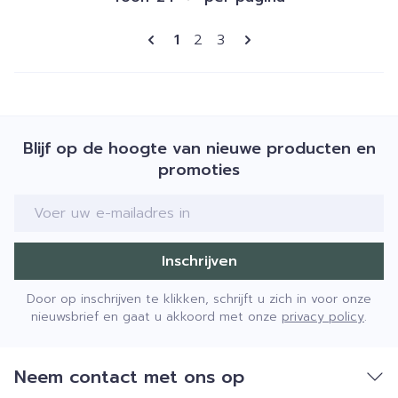
Pagina's
U lees momenteel pagina
Pagina
Pagina
1
2
3
Blijf op de hoogte van nieuwe producten en
promoties
E-mail adres
Inschrijven
Door op inschrijven te klikken, schrijft u zich in voor onze
nieuwsbrief en gaat u akkoord met onze
privacy policy
.
Neem contact met ons op