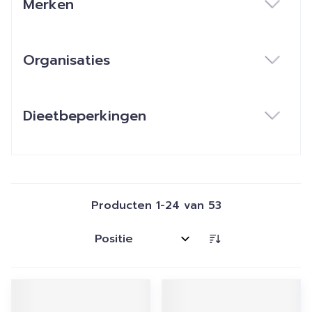
Merken
filter
Organisaties
filter
Dieetbeperkingen
filter
Producten
1
-
24
van
53
Sorteer op: