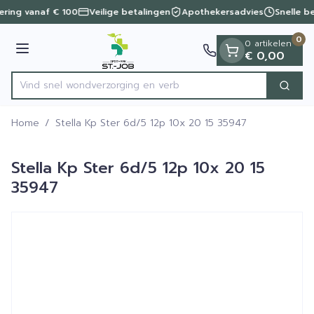
Dia 1 van 1
Ga naar de inhoud
vering vanaf € 100
Veilige betalingen
Apothekersadvies
Snelle b
0
0 artikelen
Menu
€ 0,00
Vind snel wondverzorging
Zoek
Product, merk, categorie...
Home
/
Stella Kp Ster 6d/5 12p 10x 20 15 35947
Stella Kp Ster 6d/5 12p 10x 20 15
35947