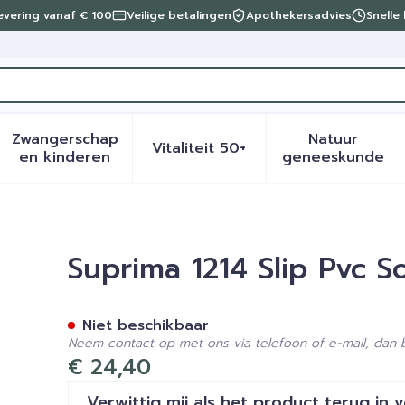
levering vanaf € 100
Veilige betalingen
Apothekersadvies
Snelle
Zwangerschap
Natuur
Vitaliteit 50+
eid, verzorging en hygiëne categorie
menu voor Dieet, voeding en vitamines categorie
Toon submenu voor Zwangerschap en kinder
Toon submenu voor Vitalite
Toon sub
en kinderen
geneeskunde
ele Elastiek Wit T42
Suprima 1214 Slip Pvc S
Niet beschikbaar
Neem contact op met ons via telefoon of e-mail, dan
€ 24,40
Verwittig mij als het product terug in 