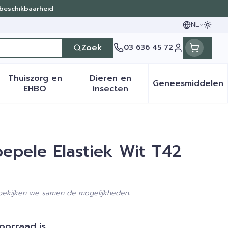
 beschikbaarheid
NL
Oversc
Talen
Zoek
03 636 45 72
Klant menu
Thuiszorg en
Dieren en
Geneesmiddelen
en categorie
it 50+ categorie
menu voor Natuur geneeskunde categorie
Toon submenu voor Thuiszorg en EHBO categ
Toon submenu voor Dieren 
Toon sub
EHBO
insecten
oepele Elastiek Wit T42
 bekijken we samen de mogelijkheden.
voorraad is