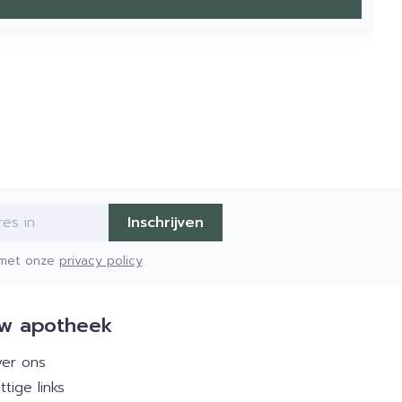
Inschrijven
d met onze
privacy policy
.
w apotheek
er ons
ttige links