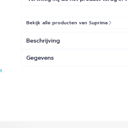
Bekijk alle producten van Suprima
Beschrijving
Gegevens
ijk met de tabtoets. Je kunt de carrousel overslaan of dir