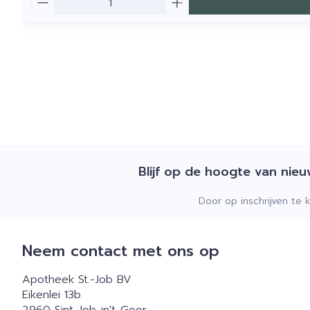
Blijf op de hoogte van nie
Door op inschrijven te 
Neem contact met ons op
Apotheek St.-Job BV
Eikenlei 13b
2960
Sint-Job-in't-Goor