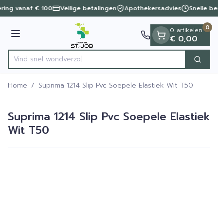
Dia 1 van 1
Ga naar de inhoud
ering vanaf € 100
Veilige betalingen
Apothekersadvies
Snelle be
0
0 artikelen
Menu
€ 0,00
Vind snel wo
Zoek
Product, merk, categorie...
Home
/
Suprima 1214 Slip Pvc Soepele Elastiek Wit T50
Suprima 1214 Slip Pvc Soepele Elastiek
Wit T50