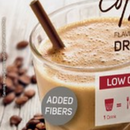
Tyrosine
Arginine
Zout
Minerale zouten
Natrium
Potassium
Chloride
Calcium