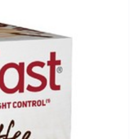
10,5mg
5,5mg
20,0mg
9,5mg
9,0mg
 - 25°C)
9,0mg
13,0mg
5,0mg