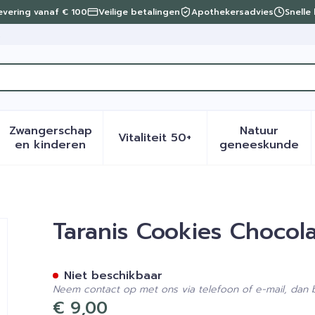
levering vanaf € 100
Veilige betalingen
Apothekersadvies
Snelle
t
Zwangerschap
Natuur
Vitaliteit 50+
eid, verzorging en hygiëne categorie
menu voor Dieet, voeding en vitamines categorie
Toon submenu voor Zwangerschap en kinder
Toon submenu voor Vitalite
Toon sub
en kinderen
geneeskunde
stukjes 5x2 160g
Taranis Cookies Chocol
Niet beschikbaar
Neem contact op met ons via telefoon of e-mail, dan
€ 9,00