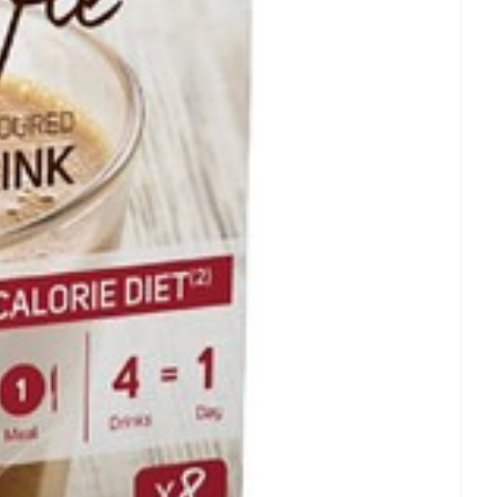
5,0mg
12,0mg
0,03 gram
10,0mg
34,0mg
< 30,0mg
10,0mg