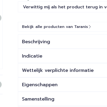
Verwittig mij als het product terug in 
Bekijk alle producten van Taranis
Beschrijving
Indicatie
Wettelijk verplichte informatie
e
larger image
View larger image
Eigenschappen
Zonder gluten
Eiwitarm
Samenstelling