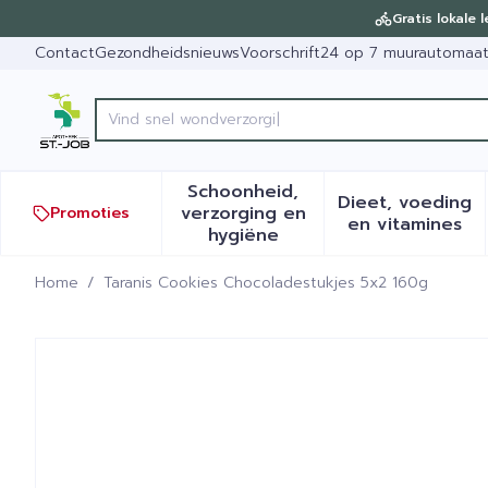
Ga naar de inhoud
Dia 1 van 1
Gratis lokale 
Contact
Gezondheidsnieuws
Voorschrift
24 op 7 muurautomaa
Product, merk, categorie...
Schoonheid,
Dieet, voeding
verzorging en
Promoties
Toon submenu voor Schoonh
Toon sub
en vitamines
hygiëne
Home
/
Taranis Cookies Chocoladestukjes 5x2 160g
Taranis Cookies Chocolade