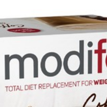
Lengte
110 mm
Waarvan Fenylalanine
Diepte
58 mm
Methionine
Hoeveelheid
160
Leucine
Verpakking
Threonine
Dieetbeperkingen
Glutenvrij
Isoleucine
Behoud
Kamertemperatuur (15°C
Lysine
Valine
Cystine