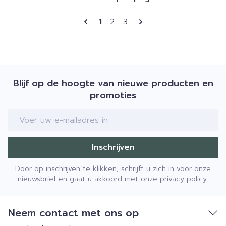
Pagina's
U lees momenteel pagina
Pagina
Pagina
1
2
3
Blijf op de hoogte van nieuwe producten en
promoties
E-mail adres
Inschrijven
Door op inschrijven te klikken, schrijft u zich in voor onze
nieuwsbrief en gaat u akkoord met onze
privacy policy
.
Neem contact met ons op