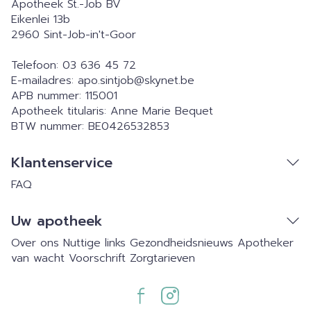
Apotheek St.-Job BV
Eikenlei 13b
2960
Sint-Job-in't-Goor
Telefoon:
03 636 45 72
E-mailadres:
apo.sintjob@
skynet.be
APB nummer:
115001
Apotheek titularis:
Anne Marie Bequet
BTW nummer:
BE0426532853
Klantenservice
FAQ
Uw apotheek
Over ons
Nuttige links
Gezondheidsnieuws
Apotheker
van wacht
Voorschrift
Zorgtarieven