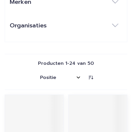
Merken
filter
Organisaties
filter
Producten
1
-
24
van
50
Sorteer op: