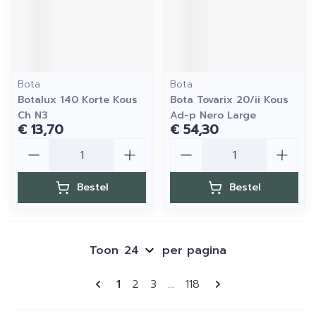
Bota
Bota
Botalux 140 Korte Kous
Bota Tovarix 20/ii Kous
Ch N3
Ad-p Nero Large
€ 13,70
€ 54,30
Aantal
Aantal
Bestel
Bestel
Toon
per pagina
Pagina's
U lees momenteel pagina
Pagina
Pagina
Pagina
1
2
3
...
118