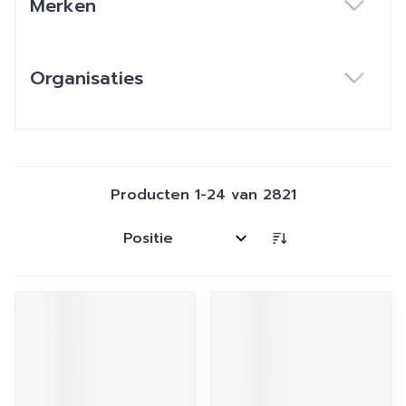
Merken
filter
Organisaties
filter
Producten
1
-
24
van
2821
Sorteer op: