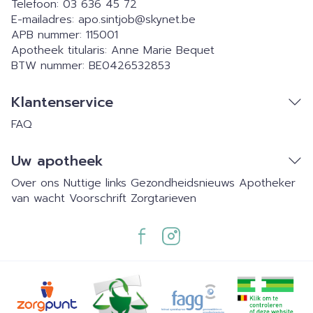
Telefoon:
03 636 45 72
E-mailadres:
apo.sintjob@
skynet.be
APB nummer:
115001
Apotheek titularis:
Anne Marie Bequet
BTW nummer:
BE0426532853
Klantenservice
FAQ
Uw apotheek
Over ons
Nuttige links
Gezondheidsnieuws
Apotheker
van wacht
Voorschrift
Zorgtarieven