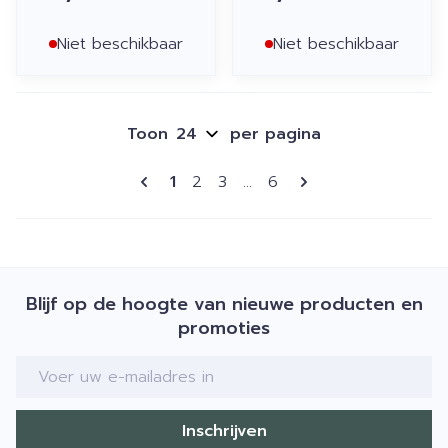
Niet beschikbaar
Niet beschikbaar
Toon
per pagina
Pagina's
U lees momenteel pagina
Pagina
Pagina
Pagina
1
2
3
...
6
Blijf op de hoogte van nieuwe producten en
promoties
E-mail adres
Inschrijven