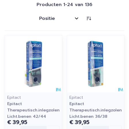
Producten
1
-
24
van
136
Sorteer op:
Epitact
Epitact
Epitact
Epitact
Therapeutisch.inlegzolen
Therapeutisch.inlegzolen
Licht.benen 42/44
Licht.benen 36/38
€ 39,95
€ 39,95
Aantal
Aantal