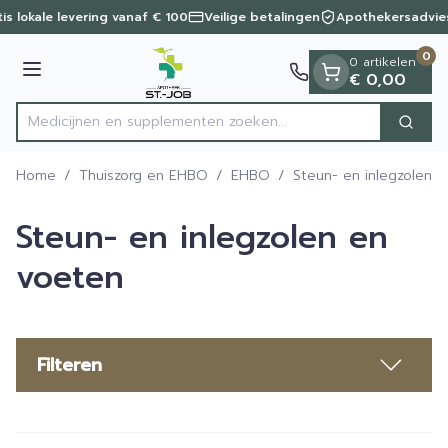
Dia 1 van 1
Ga naar de inhoud
is lokale levering vanaf € 100
Veilige betalingen
Apothekersadvies
0
0 artikelen
Menu
€ 0,00
Medicijnen en supplementen z
Zoek
Product, merk, categorie...
Home
/
Thuiszorg en EHBO
/
EHBO
/
Steun- en inlegzolen 
Steun- en inlegzolen en
voeten
Filteren