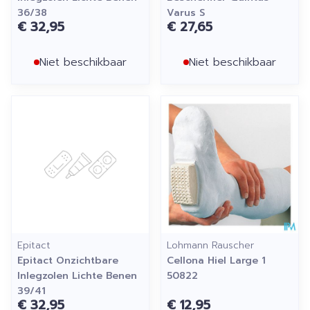
36/38
Varus S
€ 32,95
€ 27,65
Niet beschikbaar
Niet beschikbaar
Epitact
Lohmann Rauscher
Epitact Onzichtbare
Cellona Hiel Large 1
Inlegzolen Lichte Benen
50822
39/41
€ 32,95
€ 12,95