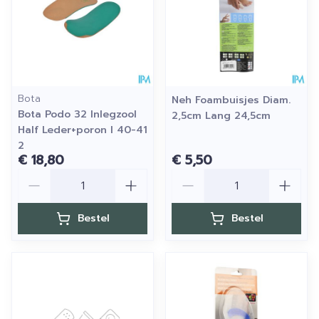
Bota
Neh Foambuisjes Diam.
Bota Podo 32 Inlegzool
2,5cm Lang 24,5cm
Half Leder+poron l 40-41
2
€ 18,80
€ 5,50
Aantal
Aantal
Bestel
Bestel