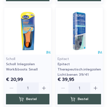
Scholl
Epitact
Scholl Inlegzolen
Epitact
Work&boots Small
Therapeutisch.inlegzolen
Licht.benen 39/41
€ 20,99
€ 39,95
Aantal
Aantal
Bestel
Bestel