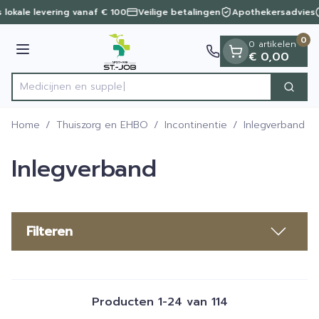
Dia 1 van 1
Ga naar de inhoud
 lokale levering vanaf € 100
Veilige betalingen
Apothekersadvies
0
0 artikelen
Menu
€ 0,00
Zoek
Product, merk, categorie...
Home
/
Thuiszorg en EHBO
/
Incontinentie
/
Inlegverband
Inlegverband
Filteren
Producten
1
-
24
van
114