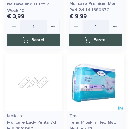
Molicare Premium Men
Na Bevalling 0 Tot 2
Pad 2d 14 1680670
Week 10
€ 3,99
€ 9,99
Aantal
Aantal
Bestel
Bestel
Molicare
Tena
Molicare Lady Pants 7d
Tena Proskin Flex Maxi
M 8 1661060
Medium 22