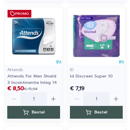
PROMO
Attends
iD
Attends For Men Shield
Id Discreet Super 10
3 Incontinentie Inleg 14
€ 8,50
€ 7,19
€ 11,34
Aantal
Aantal
Bestel
Bestel