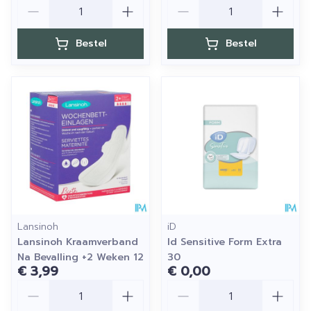
Aantal
Aantal
Bestel
Bestel
Lansinoh
iD
Lansinoh Kraamverband
Id Sensitive Form Extra
Na Bevalling +2 Weken 12
30
€ 3,99
€ 0,00
Aantal
Aantal