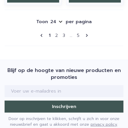
Toon
per pagina
Pagina's
U lees momenteel pagina
Pagina
Pagina
Pagina
1
2
3
...
5
Blijf op de hoogte van nieuwe producten en
promoties
E-mail adres
Inschrijven
Door op inschrijven te klikken, schrijft u zich in voor onze
nieuwsbrief en gaat u akkoord met onze
privacy policy
.