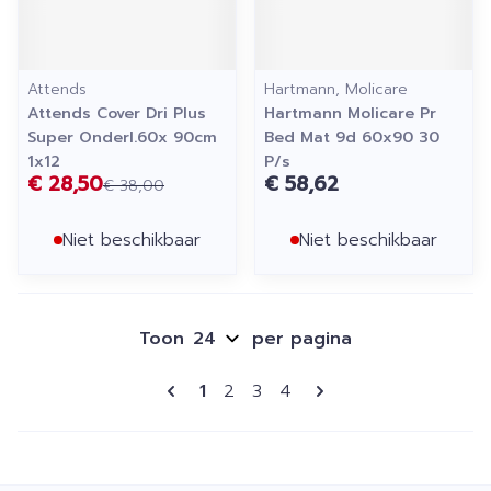
Attends
Hartmann, Molicare
Attends Cover Dri Plus
Hartmann Molicare Pr
Super Onderl.60x 90cm
Bed Mat 9d 60x90 30
1x12
P/s
€ 28,50
€ 58,62
€ 38,00
Niet beschikbaar
Niet beschikbaar
Toon
per pagina
Pagina's
U lees momenteel pagina
Pagina
Pagina
Pagina
1
2
3
4