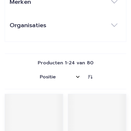
Merken
filter
Organisaties
filter
Producten
1
-
24
van
80
Sorteer op: