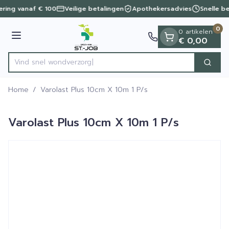
Dia 1 van 1
Ga naar de inhoud
vering vanaf € 100
Veilige betalingen
Apothekersadvies
Snelle b
0
0 artikelen
Menu
€ 0,00
Vind snel wond
Zoek
Product, merk, categorie...
Home
/
Varolast Plus 10cm X 10m 1 P/s
Varolast Plus 10cm X 10m 1 P/s