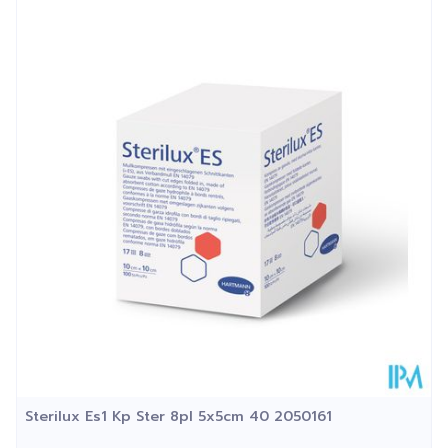
Lengte
120 mm
Diepte
50 mm
Kamertemperatuur (15°C -
Behoud
25°C)
Sterilux Es1 Kp Ster 8pl 5x5cm 40 2050161