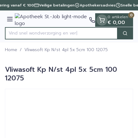
Dia 1 van 1
Ga naar de inhoud
vering vanaf € 100
Veilige betalingen
Apothekersadvies
Snelle b
0
0 artikelen
Menu
€ 0,00
Vind snel wondverzorgin
Zoek
Product, merk, categorie...
Home
/
Vliwasoft Kp N/st 4pl 5x 5cm 100 12075
Vliwasoft Kp N/st 4pl 5x 5cm 100
12075