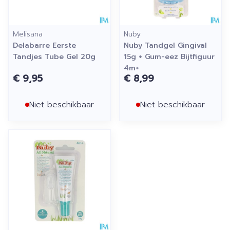
Melisana
Nuby
Delabarre Eerste
Nuby Tandgel Gingival
Tandjes Tube Gel 20g
15g + Gum-eez Bijtfiguur
4m+
€ 9,95
€ 8,99
Niet beschikbaar
Niet beschikbaar