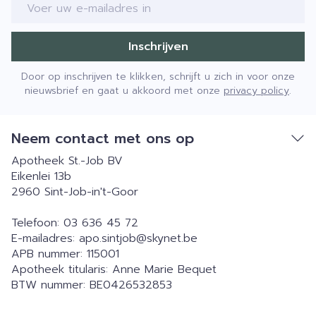
E-mail adres
Inschrijven
Door op inschrijven te klikken, schrijft u zich in voor onze
nieuwsbrief en gaat u akkoord met onze
privacy policy
.
Neem contact met ons op
Apotheek St.-Job BV
Eikenlei 13b
2960
Sint-Job-in't-Goor
Telefoon:
03 636 45 72
E-mailadres:
apo.sintjob@
skynet.be
APB nummer:
115001
Apotheek titularis:
Anne Marie Bequet
BTW nummer:
BE0426532853