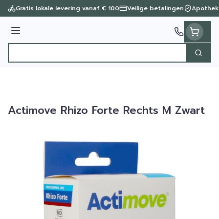
Ga naar de inhoud
Gratis lokale levering vanaf € 100
Veilige betalingen
Apothek
Menu
Zoek
Product, merk, categorie...
Actimove Rhizo Forte Rechts M Zwart