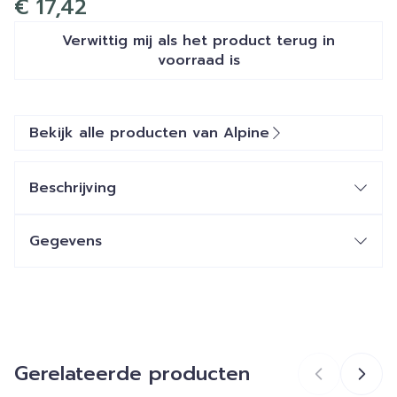
€ 17,42
Verwittig mij als het product terug in
voorraad is
Bekijk alle producten van Alpine
Beschrijving
SleepDeep
Gegevens
CNK
4888541
Organisaties
Ceres Pharma
SleepDeep Mini bevat 1 paar oordoppen. Ideaal
voor mensen met een kleine gehoorgang.
Gerelateerde producten
Merken
Alpine