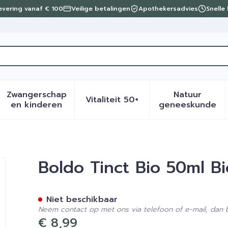
levering vanaf € 100
Veilige betalingen
Apothekersadvies
Snelle
t
Zwangerschap
Natuur
Vitaliteit 50+
eid, verzorging en hygiëne categorie
menu voor Dieet, voeding en vitamines categorie
Toon submenu voor Zwangerschap en kinder
Toon submenu voor Vitalite
Toon sub
en kinderen
geneeskunde
Boldo Tinct Bio 50ml Bi
Niet beschikbaar
Neem contact op met ons via telefoon of e-mail, dan
€ 8,99