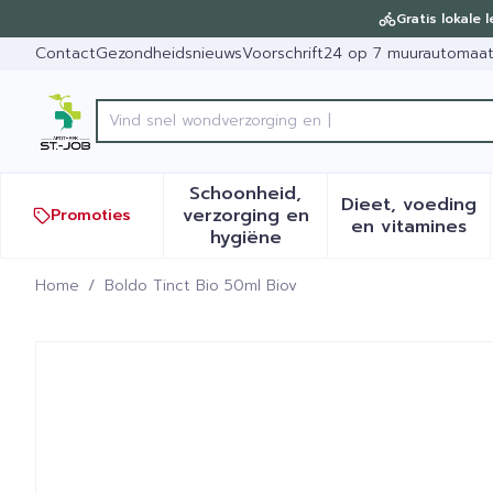
Ga naar de inhoud
Dia 1 van 1
Gratis lokale 
Contact
Gezondheidsnieuws
Voorschrift
24 op 7 muurautomaa
Vin
Product, merk, categorie...
Schoonheid,
Dieet, voeding
verzorging en
Promoties
Toon submenu voor Schoonh
Toon sub
en vitamines
hygiëne
Home
/
Boldo Tinct Bio 50ml Biov
Boldo Tinct Bio 50ml Biov