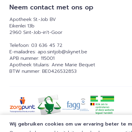
Neem contact met ons op
Apotheek St.-Job BV
Eikenlei 13b
2960
Sint-Job-in't-Goor
Telefoon:
03 636 45 72
E-mailadres:
apo.sintjob@
skynet.be
APB nummer:
115001
Apotheek titularis:
Anne Marie Bequet
BTW nummer:
BE0426532853
Wij gebruiken cookies om uw ervaring beter te 