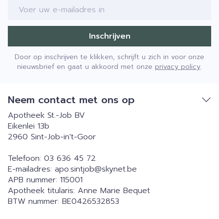
E-mail adres
Inschrijven
Door op inschrijven te klikken, schrijft u zich in voor onze
nieuwsbrief en gaat u akkoord met onze
privacy policy
.
Neem contact met ons op
Apotheek St.-Job BV
Eikenlei 13b
2960
Sint-Job-in't-Goor
Telefoon:
03 636 45 72
E-mailadres:
apo.sintjob@
skynet.be
APB nummer:
115001
Apotheek titularis:
Anne Marie Bequet
BTW nummer:
BE0426532853