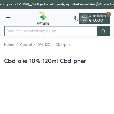
Dia 1 van 1
Ga naar de inhoud
vering vanaf € 100
Veilige betalingen
Apothekersadvies
Snelle b
0
0 artikelen
Menu
€ 0,00
Vind snel wondverzorg
Zoek
Product, merk, categorie...
Home
/
Cbd-olie 10% 120ml Cbd-phar
Cbd-olie 10% 120ml Cbd-phar