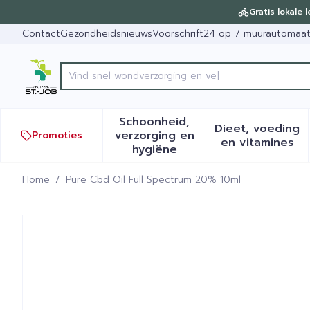
Ga naar de inhoud
Dia 1 van 1
Gratis lokale 
Contact
Gezondheidsnieuws
Voorschrift
24 op 7 muurautomaa
Vind s
Product, merk, categorie...
Schoonheid,
Dieet, voeding
verzorging en
Promoties
Toon submenu voor Schoonh
Toon sub
en vitamines
hygiëne
Home
/
Pure Cbd Oil Full Spectrum 20% 10ml
Pure Cbd Oil Full Spectru