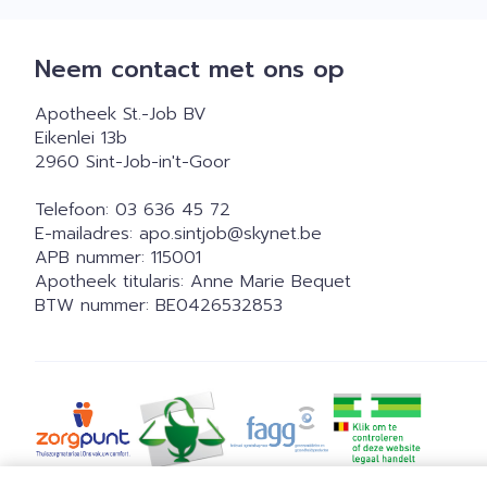
Neem contact met ons op
Apotheek St.-Job BV
Eikenlei 13b
2960
Sint-Job-in't-Goor
Telefoon:
03 636 45 72
E-mailadres:
apo.sintjob@
skynet.be
APB nummer:
115001
Apotheek titularis:
Anne Marie Bequet
BTW nummer:
BE0426532853