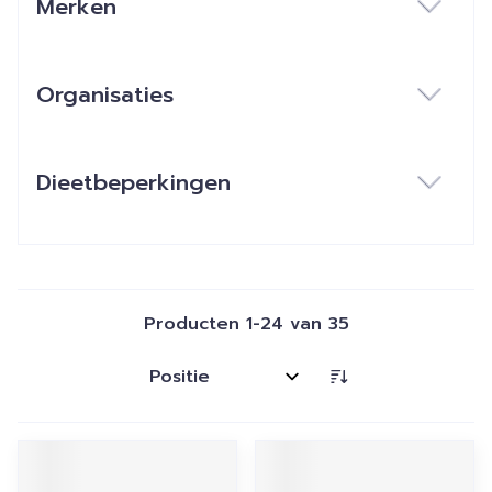
Merken
filter
Organisaties
filter
Dieetbeperkingen
filter
Producten
1
-
24
van
35
Sorteer op: