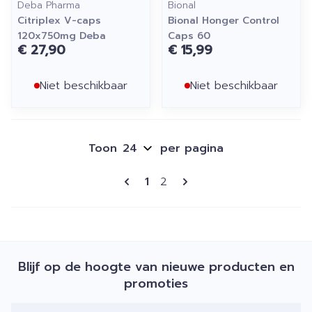
Deba Pharma
Bional
Citriplex V-caps
Bional Honger Control
120x750mg Deba
Caps 60
€ 27,90
€ 15,99
Niet beschikbaar
Niet beschikbaar
Toon
per pagina
Pagina's
U lees momenteel pagina
Pagina
1
2
Blijf op de hoogte van nieuwe producten en
promoties
E-mail adres