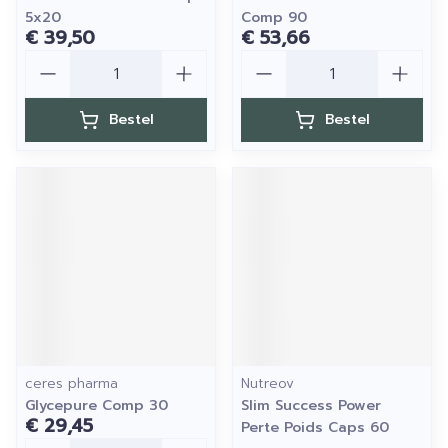
5x20
Comp 90
€ 39,50
€ 53,66
Aantal
Aantal
Bestel
Bestel
ceres pharma
Nutreov
Glycepure Comp 30
Slim Success Power
€ 29,45
Perte Poids Caps 60
Aantal