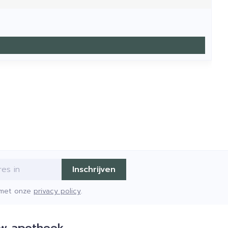
Inschrijven
d met onze
privacy policy
.
w apotheek