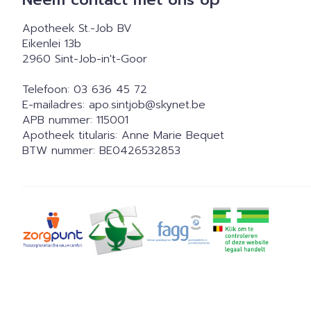
Apotheek St.-Job BV
Eikenlei 13b
2960
Sint-Job-in't-Goor
Telefoon:
03 636 45 72
E-mailadres:
apo.sintjob@
skynet.be
APB nummer:
115001
Apotheek titularis:
Anne Marie Bequet
BTW nummer:
BE0426532853