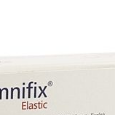
1 p/s
Verpakking
Behoud
Kamertemperatuur (15°C 