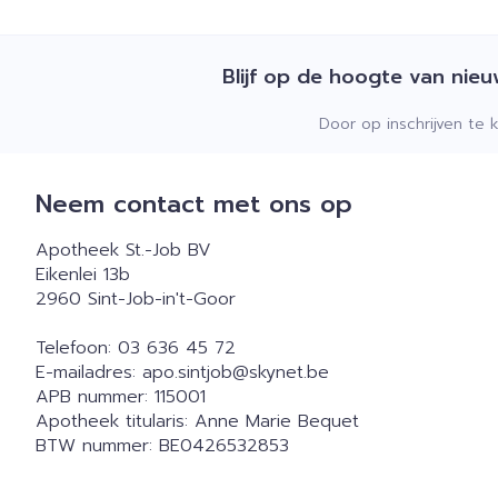
Blijf op de hoogte van nie
Door op inschrijven te 
Neem contact met ons op
Apotheek St.-Job BV
Eikenlei 13b
2960
Sint-Job-in't-Goor
Telefoon:
03 636 45 72
E-mailadres:
apo.sintjob@
skynet.be
APB nummer:
115001
Apotheek titularis:
Anne Marie Bequet
BTW nummer:
BE0426532853