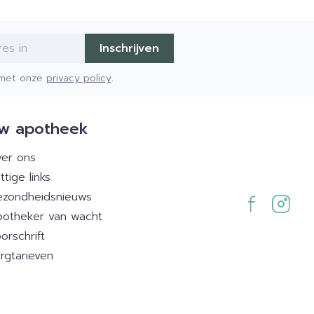
Inschrijven
d met onze
privacy policy
.
w apotheek
er ons
ttige links
zondheidsnieuws
otheker van wacht
orschrift
rgtarieven