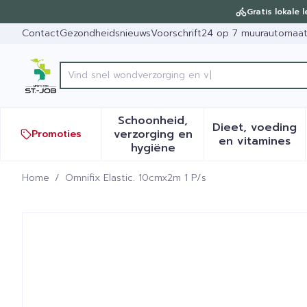
Ga naar de inhoud
Dia 1 van 1
Gratis lokale 
Contact
Gezondheidsnieuws
Voorschrift
24 op 7 muurautomaa
Vi
Product, merk, categorie...
Schoonheid,
Dieet, voeding
verzorging en
Promoties
Toon submenu voor Schoonh
Toon sub
en vitamines
hygiëne
Home
/
Omnifix Elastic. 10cmx2m 1 P/s
Omnifix Elastic. 10cmx2m 1