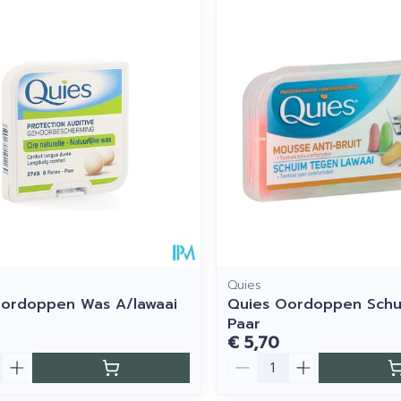
imale en maximale prijswaarden aan te passen.
Quies
ordoppen Was A/lawaai
Quies Oordoppen Schui
Paar
€ 5,70
Aantal