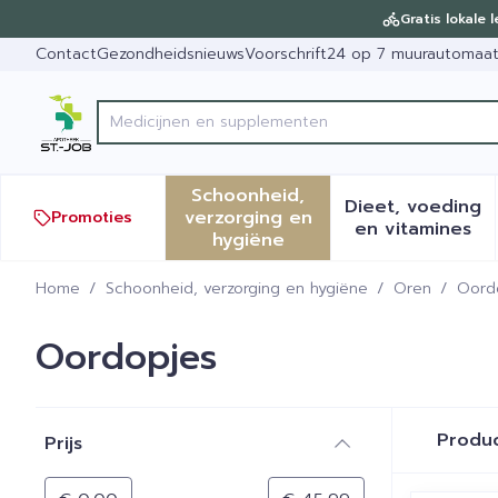
Ga naar de inhoud
Dia 1 van 1
Gratis lokale 
Contact
Gezondheidsnieuws
Voorschrift
24 op 7 muurautomaa
Vi
Product, merk, categorie...
Schoonheid,
Dieet, voeding
verzorging en
Promoties
Toon submenu voor Schoonh
Toon sub
en vitamines
hygiëne
Home
/
Schoonheid, verzorging en hygiëne
/
Oren
/
Oord
Oordopjes
Doorgaan naar productlijst
Produ
Prijs
filter