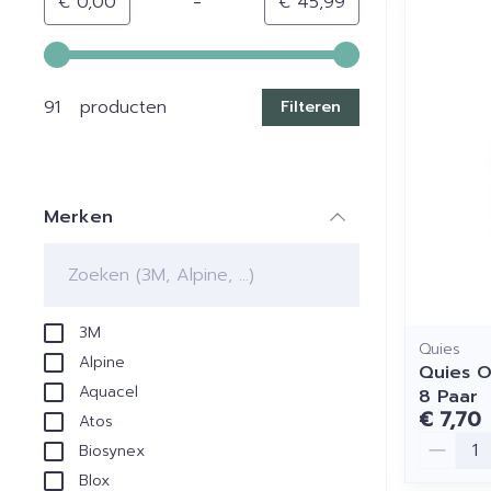
-
Minimumwaarde
Maximale waarde
€ 0,00
€ 45,99
Gebruik de pijltjestoetsen links en rechts om de min
91 producten
Filteren
Merken
filter
3M
Quies
Alpine
Quies O
Aquacel
8 Paar
€ 7,70
Atos
Aantal
Biosynex
Blox