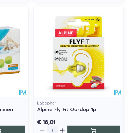
Labophar
emmen
Alpine Fly Fit Oordop 1p
€ 16,01
Aantal