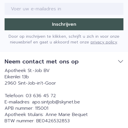
E-mail adres
Inschrijven
Door op inschrijven te klikken, schrijft u zich in voor onze
nieuwsbrief en gaat u akkoord met onze
privacy policy
.
Neem contact met ons op
Apotheek St.-Job BV
Eikenlei 13b
2960
Sint-Job-in't-Goor
Telefoon:
03 636 45 72
E-mailadres:
apo.sintjob@
skynet.be
APB nummer:
115001
Apotheek titularis:
Anne Marie Bequet
BTW nummer:
BE0426532853