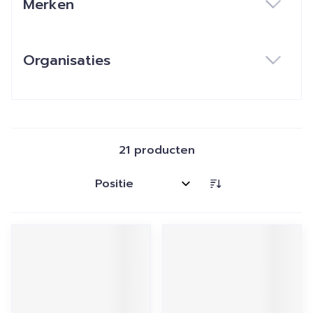
Merken
filter
Organisaties
filter
21
producten
Sorteer op: