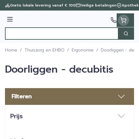
Ga naar de inhoud
Gratis lokale levering vanaf € 100
Veilige betalingen
Apothek
Menu
Zoek
Product, merk, categorie...
Home
/
Thuiszorg en EHBO
/
Ergonomie
/
Doorliggen - decu
Doorliggen - decubitis
Filteren
Doorgaan naar productlijst
Prijs
filter