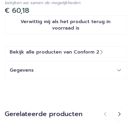
bekijken we samen de mogelijkheden.
€ 60,18
Verwittig mij als het product terug in
voorraad is
Bekijk alle producten van Conform 2
Gegevens
CNK
1593029
Organisaties
Hollister Belgium
Gerelateerde producten
Merken
Conform 2
Breedte
150 mm