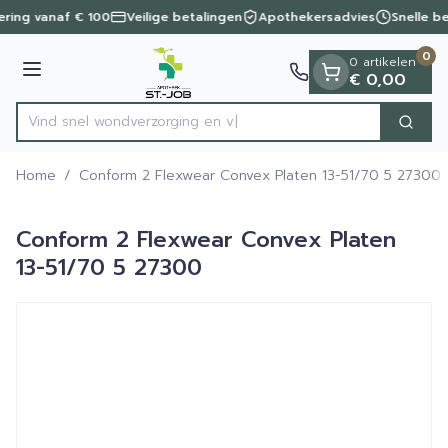
Dia 1 van 1
Ga naar de inhoud
vering vanaf € 100
Veilige betalingen
Apothekersadvies
Snelle b
0
0 artikelen
Menu
€ 0,00
Vind snel wondverzorg
Zoek
Product, merk, categorie...
Home
/
Conform 2 Flexwear Convex Platen 13-51/70 5 27300
Conform 2 Flexwear Convex Platen
13-51/70 5 27300