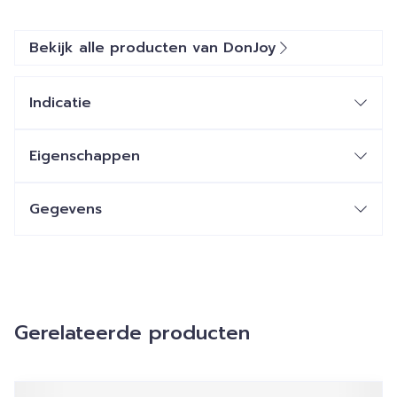
Bekijk alle producten van DonJoy
Indicatie
Eigenschappen
Gegevens
Gerelateerde producten
Navigeren door de elementen van de carrousel is mogelij
Druk om carrousel over te slaan
Druk op om naar carrouselnavigatie te gaan