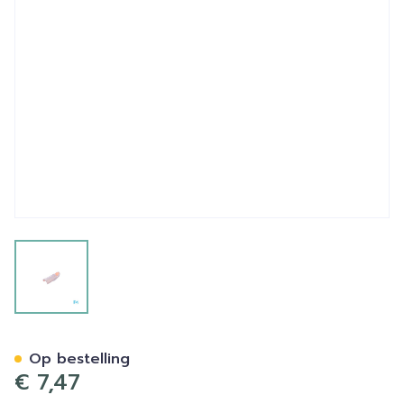
View larger image
Stax Vingerspalk Nr. 1
Op bestelling
€ 7,47